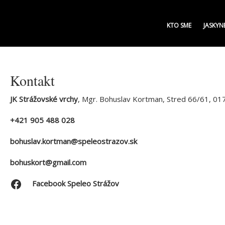
KTO SME
JASKYN
Kontakt
JK Strážovské vrchy
, Mgr. Bohuslav Kortman, Stred 66/61, 01
+421 905 488 028
bohuslav.kortman@speleostrazov.sk
bohuskort@gmail.com
Facebook
Facebook Speleo Strážov